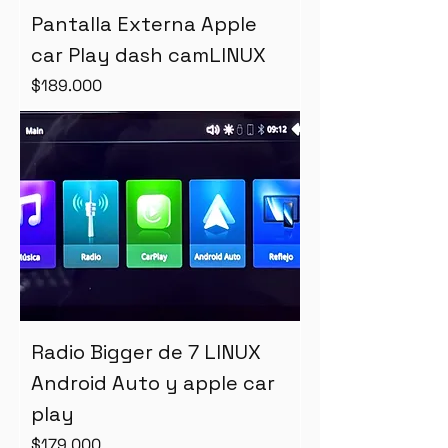
Pantalla Externa Apple
car Play dash camLINUX
Precio
$189.000
Radio Bigger de 7 LINUX
Android Auto y apple car
play
Precio
$179.000